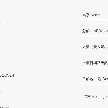
el@gm
ail.com
nce
m
COVER
游