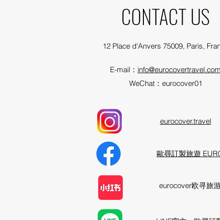
CONTACT US
12 Place d'Anvers 75009, Paris, Fra
E-mail：
info@eurocovertravel.co
​WeChat：eurocover01
​eurocover.travel
歐尋訂製旅遊 EURO
​eurocover欧寻旅