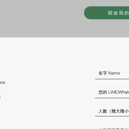
開啟我
euroco
ver.trav
el@gm
ail.com
nce
m