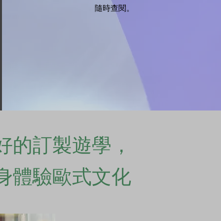
隨時查閱。
好的訂製遊學，​
身體驗歐式文化