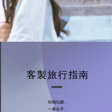
​客製旅行指南
吃喝玩樂，
一冊在手，