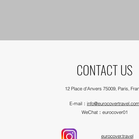
CONTACT US
12 Place d'Anvers 75009, Paris, Fra
E-mail：
info@eurocovertravel.co
​WeChat：eurocover01
​eurocover.travel