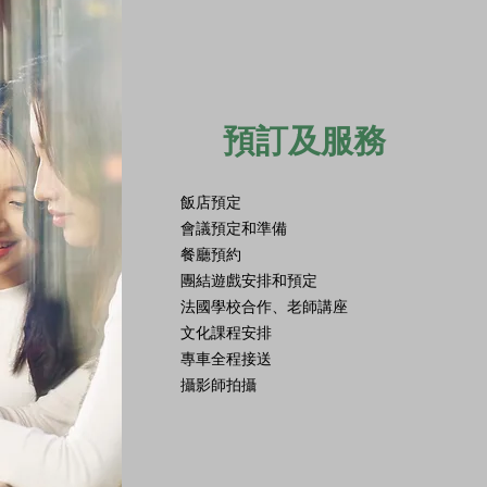
​預訂及
服務
飯店預定
會議預定和準備
餐廳預約
團結遊戲安排和預定
法國學校合作、老師講座
​文化課程安排
專車全程接送
攝影師拍攝