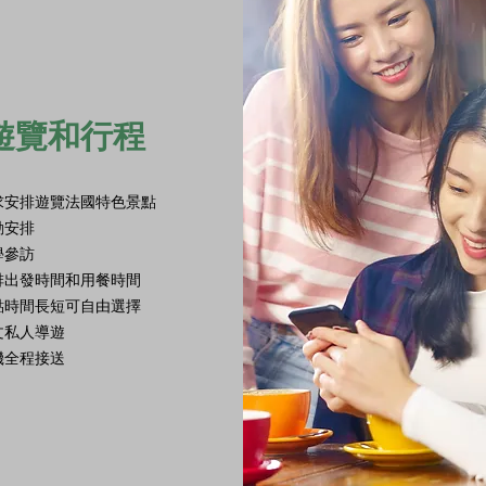
遊覽和行程
求安排遊覽法國特色景點
動安排
學參訪
出發時間和用餐時間 ​
點時間長短可自由選擇
私人導遊 ​
機全程接送