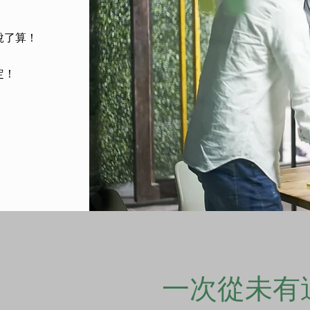
。
說了算！
​
定！
一次從未有